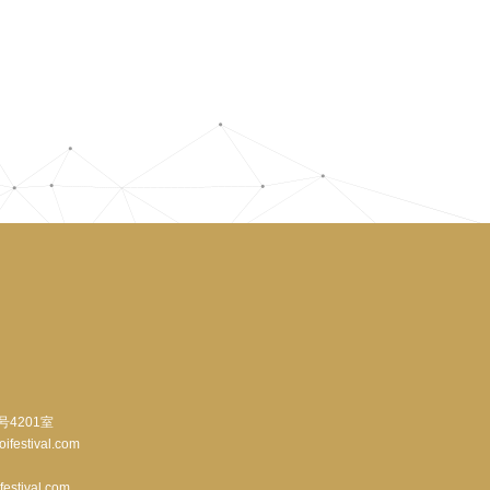
号4201室
stival.com
festival.com