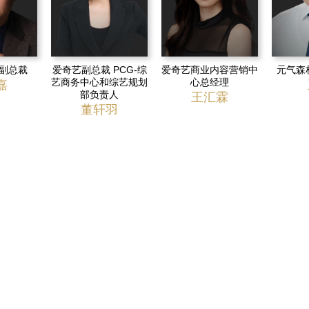
副总裁
爱奇艺副总裁 PCG-综
爱奇艺商业内容营销中
元气森
艺商务中心和综艺规划
心总经理
嘉
部负责人
王汇霖
董轩羽