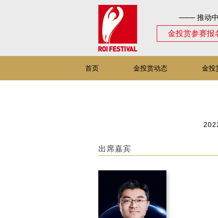
─── 推动
金投赏参赛报
首页
金投赏动态
金投
202
出席嘉宾