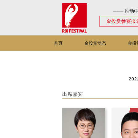
─── 推动
金投赏参赛报
首页
金投赏动态
金投
202
出席嘉宾