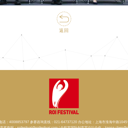
返回
电话：4008853797 参赛咨询直线：021-64737120 办公地址：上海市淮海中路1045
报：roifestival@roifestival.com / 金投赏国际创意节论坛合作：lianna.chen@roife