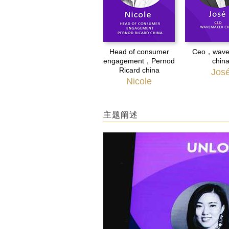
Head of consumer
Ceo，wave
engagement，Pernod
chin
Ricard china
Jos
Nicole
主题阐述