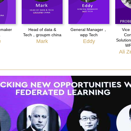
maker
Head of data &
General Manager，
Vice
a
Tech，groupm china
wpp Tech
Con
Solution
é
Mark
Eddy
WP
Ali Z