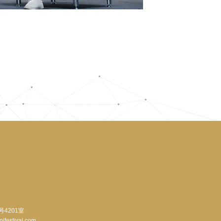
号4201室
stival.com