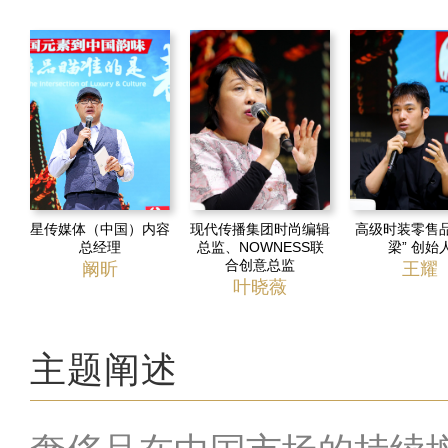
星传媒体（中国）内容
现代传播集团时尚编辑
高级时装零售品
总经理
总监、NOWNESS联
梁” 创始
合创意总监
阚昕
王耀
叶晓薇
主题阐述