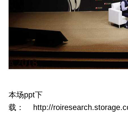
本场ppt下
载： http://roiresearch.storage.c