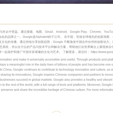
问并从中受益。通过搜索、地图、
Gmail
、
Android
、
Google Play
、
Chrome
、
YouTu
知名的品牌之一。
Google
是
Alphabet
的子公司。
在中国，凭借全球领先的创新洞察、
及文化的传播。通过持续分享创新趋势，
Google
不断激发中国合作伙伴的创新动力。
态系统，并以全方位的产品与技术平台和解决方案，帮助他们在世界舞台上展现来自
伴一起保护和推广中国丰富璀璨的文化与艺术。
了解更多，请访问：
https://www.goog
nformation and make it universally accessible and useful. Through products and pla
s a meaningful role in the daily lives of billions of people and has become one 
. In China, Google continues to contribute to technology innovation and culture, a
 sharing its innovations, Google inspires Chinese companies and partners to innovat
businesses succeed in global markets .Google also provides a healthy and vibran
to the rest of the world, with a full range of tools and platforms. Moreover, Google i
p preserve and share the incredible heritage of Chinese culture. For more informati