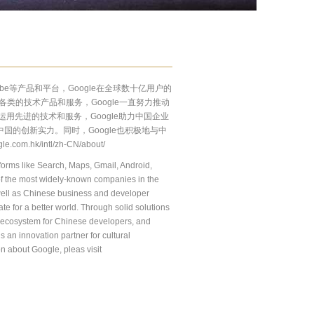
be
等产品和平台，
Google
在全球数十亿用户的
各类的技术产品和服务，
Google
一直努力推动
运用先进的技术和服务，
Google
助力中国企业
中国的创新实力。同时，
Google
也积极地与中
le.com.hk/intl/zh-CN/about/
tforms like Search, Maps, Gmail, Android,
of the most widely-known companies in the
s well as Chinese business and developer
e for a better world. Through solid solutions
t ecosystem for Chinese developers, and
s an innovation partner for cultural
on about Google, pleas visit