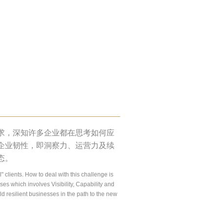
求，深知许多企业都在思考如何应
企业韧性，即洞察力、运营力及续
态。
 clients. How to deal with this challenge is
sses which involves Visibility, Capability and
ld resilient businesses in the path to the new