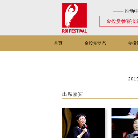
─── 推动
金投赏参赛报
首页
金投赏动态
金投
2019
出席嘉宾