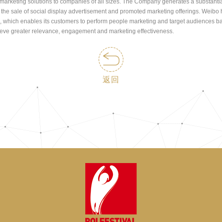
marketing solutions to companies of all sizes. The Company generates a substantial 
 the sale of social display advertisement and promoted marketing offerings. Weibo 
, which enables its customers to perform people marketing and target audiences b
chieve greater relevance, engagement and marketing effectiveness.
返回