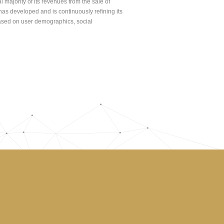
majority of its revenues from the sale of
has developed and is continuously refining its
ased on user demographics, social