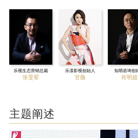
乐视生态营销总裁
乐漾影视创始人
知萌咨询创
张旻翚
甘薇
肖明超
主题阐述