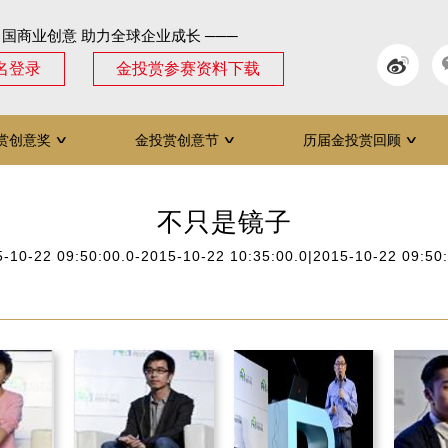
中国商业创意 助力全球企业成长 ───
名登录
金投赏参赛资料下载
赏创意奖
金投赏创意节
历届金投赏回顾
∨
∨
∨
不只是镜子
-10-22 09:50:00.0-2015-10-22 10:35:00.0|2015-10-22 09:50