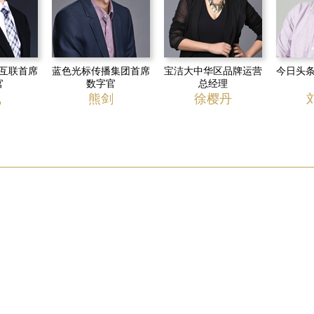
互联首席
蓝色光标传播集团首席
宝洁大中华区品牌运营
今日头
官
数字官
总经理
飞
熊剑
徐樱丹