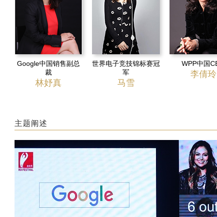
Google中国销售副总
世界电子竞技锦标赛冠
WPP中国C
裁
军
李倩玲
林妤真
马雪
主题阐述