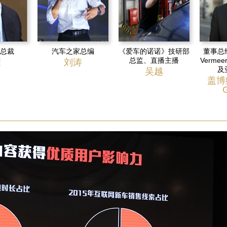
 总裁
汽车之家总编
《爱车的诺诺》技研部
董事总经
总监、直播主播
Verm
雁
刘涛
及
吴越
盖博纳